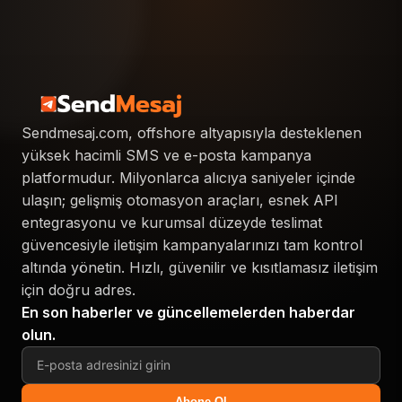
Offshore toplu mesaj gönderimi; SMS ve e-posta
kampanyalarının, yurt dışında konumlanan sunucular ve
altyapılar aracılığıyla gerçekleştirilmesidir. Bu yöntem
sayesinde işletmeler, yerel kısıtlamalardan bağımsız
biçimde geniş kitlelere ulaşabilir, yüksek iletim oranları
elde edebilir ve kampanya maliyetlerini önemli ölçüde
Sendmesaj.com, offshore altyapısıyla desteklenen
düşürebilir.
yüksek hacimli SMS ve e-posta kampanya
platformudur. Milyonlarca alıcıya saniyeler içinde
ulaşın; gelişmiş otomasyon araçları, esnek API
Neden Offshore Tercih Edilmeli?
entegrasyonu ve kurumsal düzeyde teslimat
güvencesiyle iletişim kampanyalarınızı tam kontrol
Offshore altyapılar, geleneksel yurt içi çözümlere
altında yönetin. Hızlı, güvenilir ve kısıtlamasız iletişim
kıyasla birçok avantaj sunar. Her şeyden önce, farklı
için doğru adres.
ülkelerdeki sunucular üzerinden gönderim yapılabildiği
En son haberler ve güncellemelerden haberdar
için spam filtrelerine takılma oranı belirgin şekilde düşer.
olun.
Bunun yanı sıra yüksek hacimli gönderimler için çok
daha esnek kotalar tanımlanabilir ve farklı ülkelere
yönelik kampanyalar tek bir panel üzerinden kolayca
Abone Ol