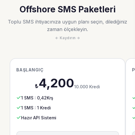
Offshore SMS Paketleri
Toplu SMS ihtiyacınıza uygun planı seçin, dilediğiniz
zaman ölçekleyin.
BAŞLANGIÇ
P
4,200
₺
10.000 Kredi
1 SMS : 0,42Krş
1 SMS : 1 Kredi
Hazır API Sistemi