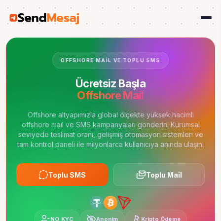
OFFSHORE MAIL VE TOPLU SMS
Ücretsiz Başla
Offshore Mail
Offshore altyapımızla global ölçekte yüksek hacimli
offshore mail ve SMS kampanyaları gönderin. Kurumsal
seviyede teslimat oranı, gelişmiş otomasyon sistemleri ve
tam kontrol paneli ile milyonlarca kullanıcıya anında ulaşın.
Toplu SMS
Toplu Mail
NO KYC
Anonim
Kripto Ödeme