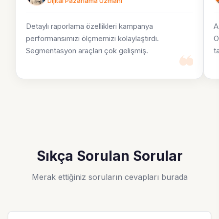
Dijital Pazarlama Uzmanı
Detaylı raporlama özellikleri kampanya
A
performansımızı ölçmemizi kolaylaştırdı.
O
Segmentasyon araçları çok gelişmiş.
t
Sıkça Sorulan Sorular
Merak ettiğiniz soruların cevapları burada