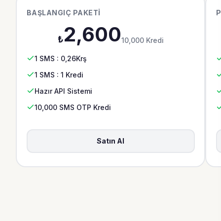
BAŞLANGIÇ PAKETI
P
2,600
₺
10,000 Kredi
1 SMS : 0,26Krş
1 SMS : 1 Kredi
Hazır API Sistemi
10,000 SMS OTP Kredi
Satın Al